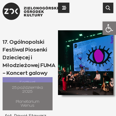
Otwó
17. Ogólnopolski
Festiwal Piosenki
Dziecięcej i
Młodzieżowej FUMA
– Koncert galowy
Festiwal
25 października
2025
Planetarium
Wenus