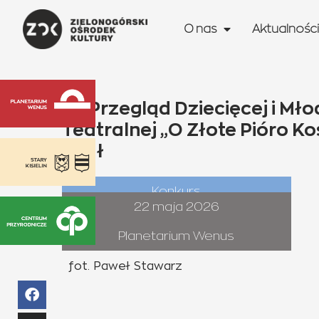
O nas
Aktualności
31. Przegląd Dziecięcej i Mł
Teatralnej „O Złote Pióro K
finał
Konkurs
22 maja 2026
Planetarium Wenus
fot. Paweł Stawarz