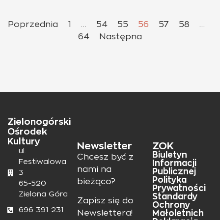
Poprzednia
1
…
54
55
56
57
58
…
64
Następna
Zielonogórski
Ośrodek
Kultury
Newsletter
ZOK
ul.
Biuletyn
Chcesz być z
Festiwalowa
Informacji
nami na
Publicznej
3
Polityka
bieżąco?
65-520
Prywatności
Zielona Góra
Standardy
Zapisz się do
Ochrony
696 391 231
Małoletnich
Newslettera!