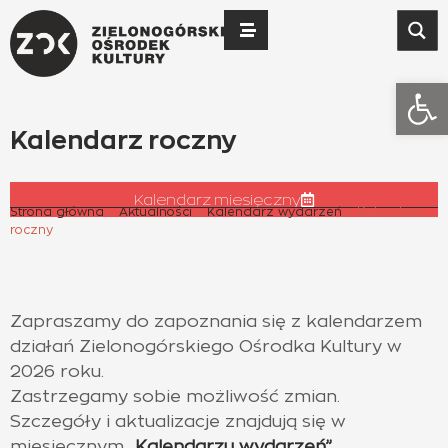
Otwó
Kalendarz roczny
Kalendarz miesięczny
Strona główna
»
Aktualności
»
Kalendarz wydarzeń
»
Kalendarz
roczny
Zapraszamy do zapoznania się z kalendarzem
działań Zielonogórskiego Ośrodka Kultury w
2026 roku.
Zastrzegamy sobie możliwość zmian.
Szczegóły i aktualizacje znajdują się w
miesięcznym
„Kalendarzu wydarzeń”
.