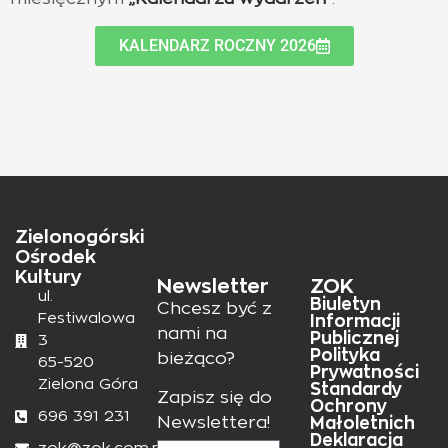
KALENDARZ ROCZNY 2026
Zielonogórski
Ośrodek
Kultury
Newsletter
ZOK
ul.
Biuletyn
Chcesz być z
Festiwalowa
Informacji
nami na
Publicznej
3
Polityka
bieżąco?
65-520
Prywatności
Zielona Góra
Standardy
Zapisz się do
Ochrony
696 391 231
Małoletnich
Newslettera!
Deklaracja