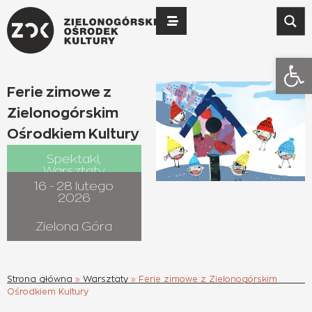
Otwó
Ferie zimowe z
Zielonogórskim
Ośrodkiem Kultury
Spektakl
,
Warsztaty
16 - 28 lutego
2026
Zielona Góra
Strona główna
»
Warsztaty
»
Ferie zimowe z Zielonogórskim
Ośrodkiem Kultury