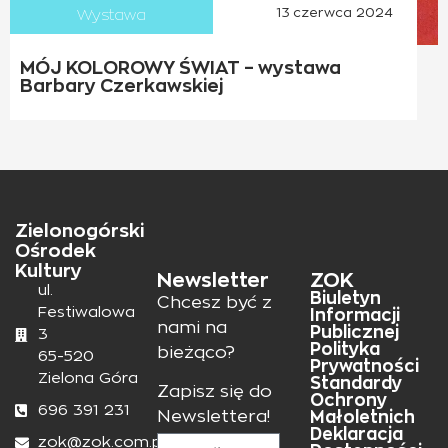
Wystawa
13 czerwca 2024
MÓJ KOLOROWY ŚWIAT – wystawa
Barbary Czerkawskiej
Zielonogórski
Ośrodek
Kultury
Newsletter
ZOK
ul.
Biuletyn
Chcesz być z
Festiwalowa
Informacji
nami na
Publicznej
3
Polityka
bieżąco?
65-520
Prywatności
Zielona Góra
Standardy
Zapisz się do
Ochrony
696 391 231
Małoletnich
Newslettera!
Deklaracja
zok@zok.com.pl