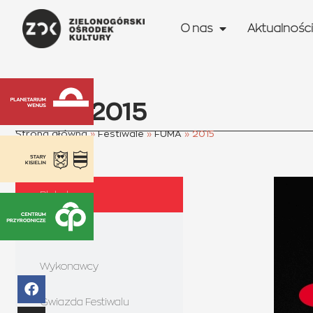
O nas
Aktualności
FUMA 2015
Strona główna
»
Festiwale
»
FUMA
»
2015
Plakat
Laureaci
Wykonawcy
Gwiazda Festiwalu