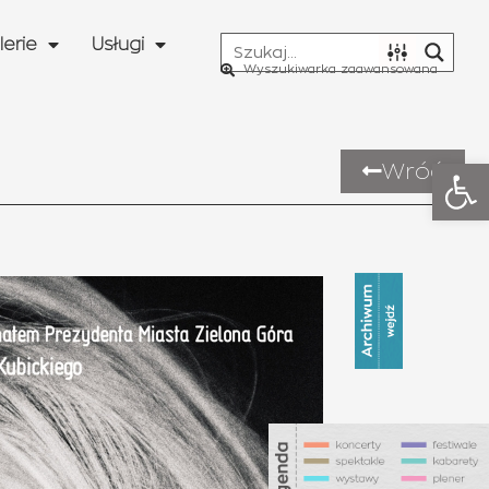
lerie
Usługi
Wyszukiwarka zaawansowana
Otwó
Wróć