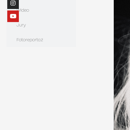
Wideo
Jury
Fotoreportaż