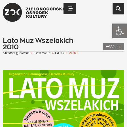
Otwó
Lato Muz Wszelakich
2010
Wróć
Strona główna
»
Festiwale
»
LATO
»
2010