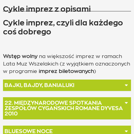
Cykle imprez z opisami
Cykle imprez, czyli dla każdego
coś dobrego
Wstęp wolny
na większość imprez w ramach
Lata Muz Wszelakich (z wyjątkiem oznaczonych
w programie
imprez biletowanych
)
BAJKI, BAJDY, BANIALUKI
22. MIĘDZYNARODOWE SPOTKANIA
ZESPOŁÓW CYGAŃSKICH ROMANE DYVESA
2010
BLUESOWE NOCE