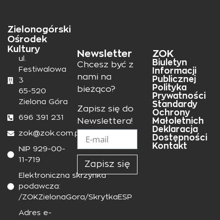
Zielonogórski
Ośrodek
Kultury
Newsletter
ZOK
ul.
Biuletyn
Chcesz być z
Festiwalowa
Informacji
nami na
Publicznej
3
Polityka
bieżąco?
65-520
Prywatności
Zielona Góra
Standardy
Zapisz się do
Ochrony
696 391 231
Małoletnich
Newslettera!
Deklaracja
zok@zok.com.pl
Dostępności
Kontakt
NIP 929-00-
11-719
Zapisz się
Elektroniczna skrzynka
podawcza:
/ZOKZielonaGora/SkrytkaESP
Adres e-