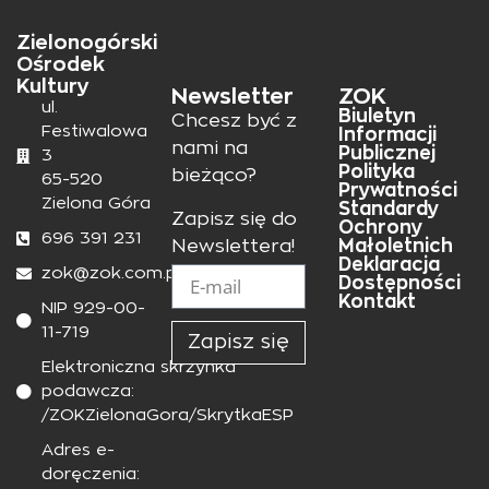
Zielonogórski
Ośrodek
Kultury
Newsletter
ZOK
ul.
Biuletyn
Chcesz być z
Festiwalowa
Informacji
nami na
Publicznej
3
Polityka
bieżąco?
65-520
Prywatności
Zielona Góra
Standardy
Zapisz się do
Ochrony
696 391 231
Małoletnich
Newslettera!
Deklaracja
zok@zok.com.pl
Dostępności
Kontakt
NIP 929-00-
11-719
Zapisz się
Elektroniczna skrzynka
podawcza:
/ZOKZielonaGora/SkrytkaESP
Adres e-
doręczenia: