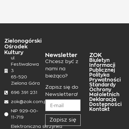
Zielonogórski
Ośrodek
Kultury
Newsletter
ZOK
ul.
Biuletyn
Chcesz być z
Festiwalowa
Informacji
nami na
Publicznej
3
Polityka
bieżąco?
65-520
Prywatności
Zielona Góra
Standardy
Zapisz się do
Ochrony
696 391 231
Małoletnich
Newslettera!
Deklaracja
zok@zok.com.pl
Dostępności
Kontakt
NIP 929-00-
11-719
Zapisz się
Elektroniczna skrzynka