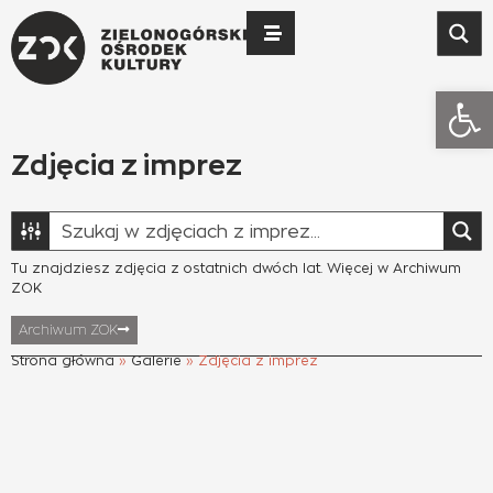
Otwó
Zdjęcia z imprez
Tu znajdziesz zdjęcia z ostatnich dwóch lat. Więcej w Archiwum
ZOK
Archiwum ZOK
Strona główna
»
Galerie
»
Zdjęcia z imprez