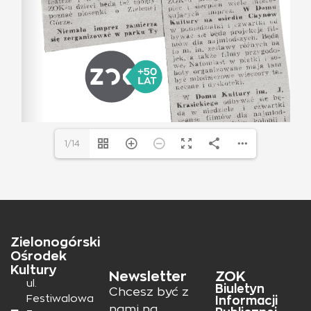
1/14
Zielonogórski
Ośrodek
Kultury
Newsletter
ZOK
ul.
Biuletyn
Chcesz być z
Festiwalowa
Informacji
nami na