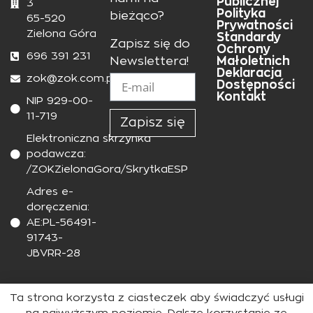
Publicznej
3
Polityka
bieżąco?
65-520
Prywatności
Zielona Góra
Standardy
Zapisz się do
Ochrony
696 391 231
Małoletnich
Newslettera!
Deklaracja
zok@zok.com.pl
Dostępności
Kontakt
NIP 929-00-
11-719
Zapisz się
Elektroniczna skrzynka
podawcza:
/ZOKZielonaGora/SkrytkaESP
Adres e-
doręczenia:
AE:PL-56491-
91743-
JBVRR-28
Ta strona korzysta z ciasteczek aby świadczyć usługi
Wszelkie prawa zastrzeżone © Zielonogórski Ośrodek Kultury
Strona stworzona przez Deverr