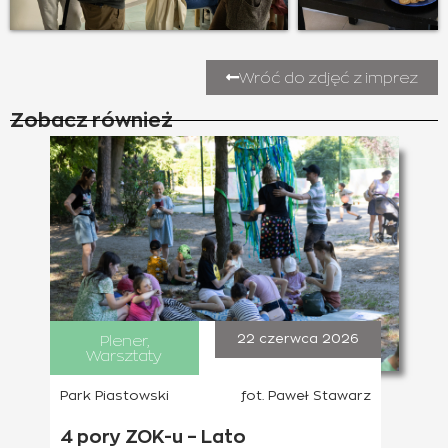
Wróć do zdjęć z imprez
Zobacz również
Plener
,
22 czerwca 2026
Warsztaty
Park Piastowski
fot. Paweł Stawarz
4 pory ZOK-u – Lato