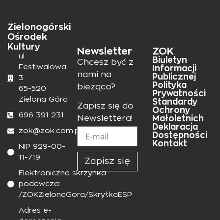
Zielonogórski
Ośrodek
Kultury
Newsletter
ZOK
ul.
Biuletyn
Chcesz być z
Festiwalowa
Informacji
nami na
Publicznej
3
Polityka
bieżąco?
65-520
Prywatności
Zielona Góra
Standardy
Zapisz się do
Ochrony
696 391 231
Małoletnich
Newslettera!
Deklaracja
zok@zok.com.pl
Dostępności
Kontakt
NIP 929-00-
11-719
Zapisz się
Elektroniczna skrzynka
podawcza:
/ZOKZielonaGora/SkrytkaESP
Adres e-