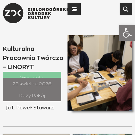
Otwó
Kulturalna
Pracownia Twórcza
– LINORYT
Warsztaty
29 kwietnia 2026
Duży Pokój
fot. Paweł Stawarz