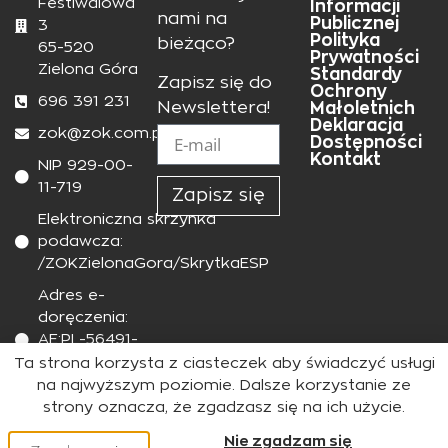
Festiwalowa
Informacji
nami na
Publicznej
3
Polityka
bieżąco?
65-520
Prywatności
Zielona Góra
Standardy
Zapisz się do
Ochrony
696 391 231
Małoletnich
Newslettera!
Deklaracja
zok@zok.com.pl
Dostępności
Kontakt
NIP 929-00-
11-719
Zapisz się
Elektroniczna skrzynka
podawcza:
/ZOKZielonaGora/SkrytkaESP
Adres e-
doręczenia:
AE:PL-56491-
91743-
Ta strona korzysta z ciasteczek aby świadczyć usługi
JBVRR-28
na najwyższym poziomie. Dalsze korzystanie ze
strony oznacza, że zgadzasz się na ich użycie.
Nie zgadzam się