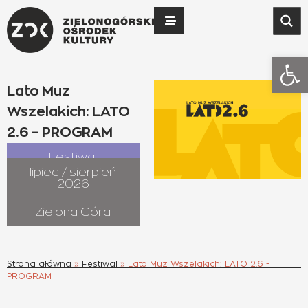
Otwó
Lato Muz
Wszelakich: LATO
2.6 – PROGRAM
Festiwal
lipiec / sierpień
2026
Zielona Góra
Strona główna
»
Festiwal
»
Lato Muz Wszelakich: LATO 2.6 -
PROGRAM