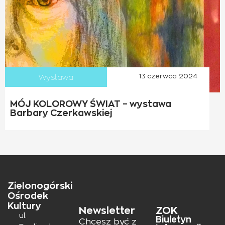
Wystawa
13 czerwca 2024
MÓJ KOLOROWY ŚWIAT – wystawa
Barbary Czerkawskiej
Zielonogórski
Ośrodek
Kultury
Newsletter
ZOK
ul.
Biuletyn
Chcesz być z