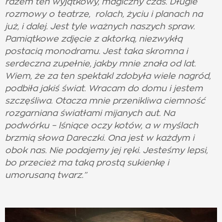
razem ten wyjątkowy, magiczny czas. Długie
rozmowy o teatrze, rolach, życiu i planach na
już, i dalej. Jest tyle ważnych naszych spraw.
Pamiątkowe zdjęcie z aktorką, niezwykłą
postacią monodramu. Jest taka skromna i
serdeczna zupełnie, jakby mnie znała od lat.
Wiem, że za ten spektakl zdobyła wiele nagród,
podbiła jakiś świat. Wracam do domu i jestem
szczęśliwa. Otacza mnie przenikliwa ciemność
rozgarniana światłami mijanych aut. Na
podwórku – lśniące oczy kotów, a w myślach
brzmią słowa Dareczki. Ona jest w każdym i
obok nas. Nie podajemy jej ręki. Jesteśmy lepsi,
bo przecież ma taką prostą sukienkę i
umorusaną twarz.”