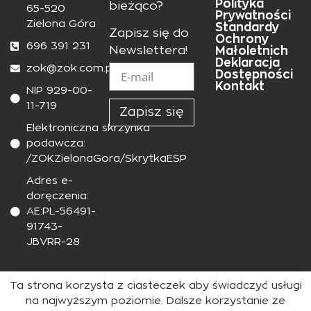
Polityka
bieżąco?
65-520
Prywatności
Zielona Góra
Standardy
Zapisz się do
Ochrony
696 391 231
Małoletnich
Newslettera!
Deklaracja
zok@zok.com.pl
Dostępności
Kontakt
NIP 929-00-
11-719
Zapisz się
Elektroniczna skrzynka
podawcza:
/ZOKZielonaGora/SkrytkaESP
Adres e-
doręczenia:
AE:PL-56491-
91743-
JBVRR-28
Ta strona korzysta z ciasteczek aby świadczyć usługi
Wszelkie prawa zastrzeżone © Zielonogórski Ośrodek Kultury
Strona stworzona przez Deverr
na najwyższym poziomie. Dalsze korzystanie ze