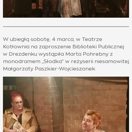
W ubiegłą sobotę, 4 marca, w Teatrze
Kotłownia na zaproszenie Biblioteki Publicznej
w Drezdenku wystąpiła Marta Pohrebny z
monodramem „Słodka” w reżyserii niesamowitej
Małgorzaty Paszkier-Wojcieszonek.