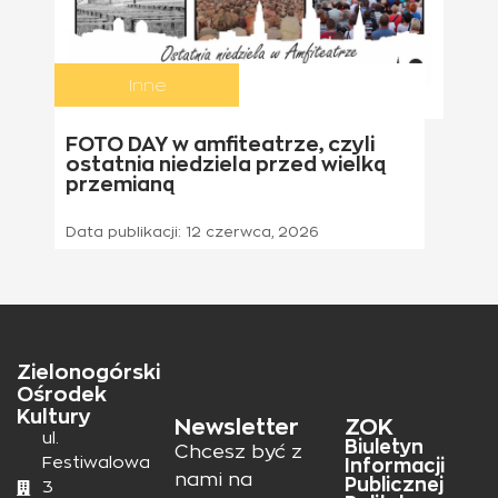
Inne
21 czerwca 2026
FOTO DAY w amfiteatrze, czyli
ostatnia niedziela przed wielką
przemianą
Data publikacji:
12 czerwca, 2026
Zielonogórski
Ośrodek
Kultury
Newsletter
ZOK
ul.
Biuletyn
Chcesz być z
Festiwalowa
Informacji
nami na
Publicznej
3