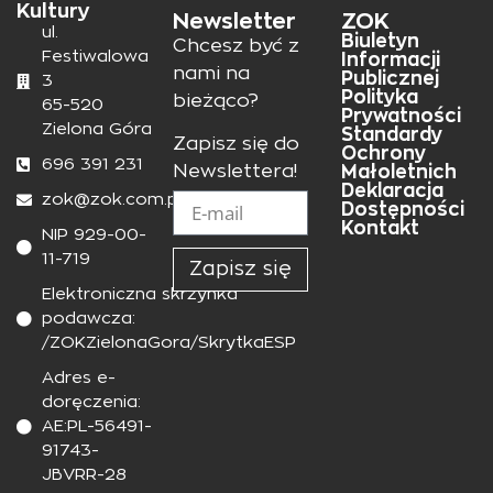
Kultury
Newsletter
ZOK
ul.
Biuletyn
Chcesz być z
Festiwalowa
Informacji
nami na
Publicznej
3
Polityka
bieżąco?
65-520
Prywatności
Zielona Góra
Standardy
Zapisz się do
Ochrony
696 391 231
Małoletnich
Newslettera!
Deklaracja
zok@zok.com.pl
Dostępności
Kontakt
NIP 929-00-
11-719
Zapisz się
Elektroniczna skrzynka
podawcza:
/ZOKZielonaGora/SkrytkaESP
Adres e-
doręczenia:
AE:PL-56491-
91743-
JBVRR-28