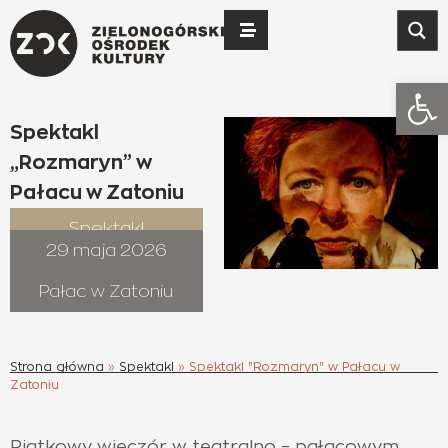
Otwó
Spektakl
„Rozmaryn” w
Pałacu w Zatoniu
Spektakl
29 maja 2026
Pałac w Zatoniu
Strona główna
»
Spektakl
»
Spektakl "Rozmaryn" w Pałacu w
Zatoniu
Piątkowy wieczór w teatralno – pałacowym