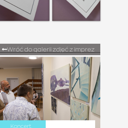
Wróć do galerii zdjęć z imprez
Koncert
,