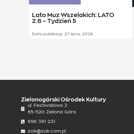
Lato Muz Wszelakich: LATO
2.6 – Tydzień 5
Data publikacji:
27 lipca, 2026
Zielonogórski Ośrodek Kultury
ul. Festiwalowa 3
65-520 Zielona Góra
696 391 231
zok@zok.com.pl