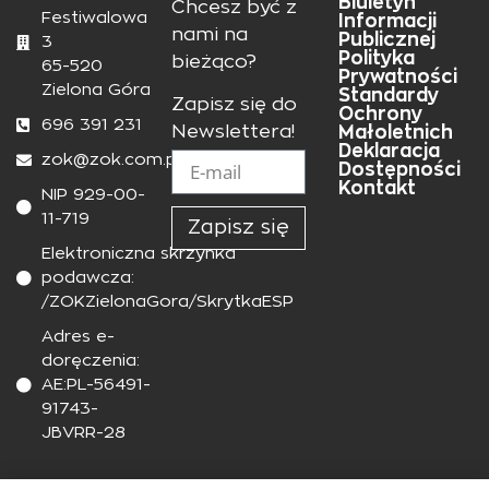
Biuletyn
Chcesz być z
Festiwalowa
Informacji
nami na
Publicznej
3
Polityka
bieżąco?
65-520
Prywatności
Zielona Góra
Standardy
Zapisz się do
Ochrony
696 391 231
Małoletnich
Newslettera!
Deklaracja
zok@zok.com.pl
Dostępności
Kontakt
NIP 929-00-
11-719
Zapisz się
Elektroniczna skrzynka
podawcza:
/ZOKZielonaGora/SkrytkaESP
Adres e-
doręczenia:
AE:PL-56491-
91743-
JBVRR-28