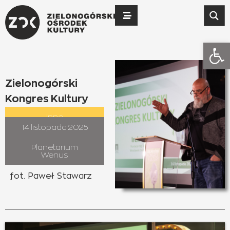
Otwó
Zielonogórski
Kongres Kultury
Inne
14 listopada 2025
Planetarium
Wenus
fot. Paweł Stawarz