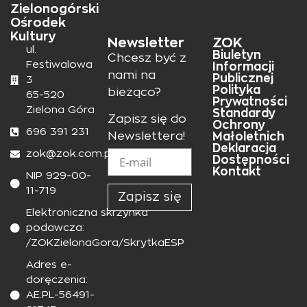
Zielonogórski
Ośrodek
Kultury
Newsletter
ZOK
ul.
Biuletyn
Chcesz być z
Festiwalowa
Informacji
nami na
Publicznej
3
Polityka
bieżąco?
65-520
Prywatności
Zielona Góra
Standardy
Zapisz się do
Ochrony
696 391 231
Małoletnich
Newslettera!
Deklaracja
zok@zok.com.pl
Dostępności
Kontakt
NIP 929-00-
11-719
Zapisz się
Elektroniczna skrzynka
podawcza:
/ZOKZielonaGora/SkrytkaESP
Adres e-
doręczenia:
AE:PL-56491-