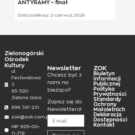
ANTYRAMY – finał
Data publikacji:
2 czerwca, 2026
Zielonogórski
Ośrodek
Kultury
Newsletter
ZOK
ul.
Biuletyn
Chcesz być z
Festiwalowa
Informacji
nami na
Publicznej
3
Polityka
bieżąco?
65-520
Prywatności
Zielona Góra
Standardy
Zapisz się do
Ochrony
696 391 231
Małoletnich
Newslettera!
Deklaracja
zok@zok.com.pl
Dostępności
Kontakt
NIP 929-00-
11-719