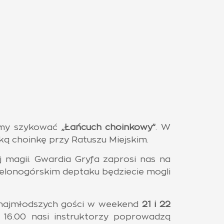
iemy szykować
„Łańcuch choinkowy”
. W
ką choinkę przy Ratuszu Miejskim.
 magii. Gwardia Gryfa zaprosi nas na
 zielonogórskim deptaku będziecie mogli
 najmłodszych gości w weekend
21 i 22
 16.00 nasi instruktorzy poprowadzą