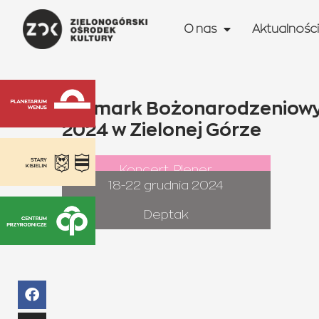
O nas
Aktualności
Jarmark Bożonarodzeniowy i
2024 w Zielonej Górze
Koncert
,
Plener
18-22 grudnia 2024
Deptak