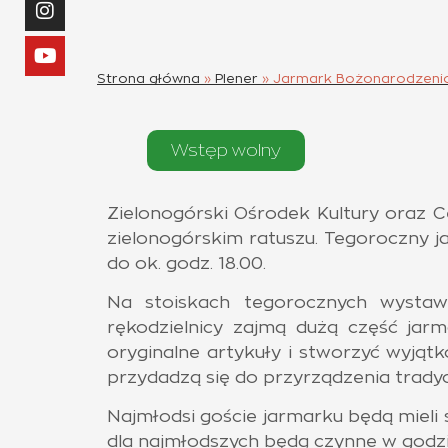
Strona główna
»
Plener
»
Jarmark Bożonarodzeniow
Wstęp wolny
Zielonogórski Ośrodek Kultury oraz 
zielonogórskim ratuszu. Tegoroczny j
do ok. godz. 18.00.
Na stoiskach tegorocznych wystaw
rękodzielnicy zajmą dużą część jarm
oryginalne artykuły i stworzyć wyjąt
przydadzą się do przyrządzenia trady
Najmłodsi goście jarmarku będą mieli 
dla najmłodszych będą czynne w godzin