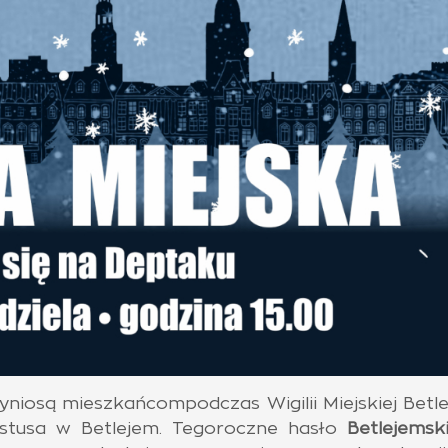
niosą mieszkańcompodczas Wigilii Miejskiej Betle
stusa w Betlejem. Tegoroczne hasło
Betlejemsk