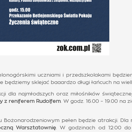
elonogórskimi uczniami i przedszkolakami będz
ie będziemy sklejać baaardzo długi łańcuch na wiel
cji dla najmłodszych oraz miłośników świątecznej
y z reniferem Rudolfem
. W godz. 16.00 – 19.00 na
 Bożonarodzeniowym pełen będzie atrakcji. Dla
eczną Warsztatownię
. W godzinach od 12.00 do