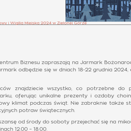
y i Wigilia Miejska 2024 w Zielonej Górze
Centrum Biznesu zapraszają na Jarmark Bożonarod
armark odbędzie się w dniach 18-22 grudnia 2024, 
ców znajdziecie wszystko, co potrzebne do pr
arku, oferując unikalne prezenty i ozdoby choi
kowy klimat podczas świąt. Nie zabraknie także s
cyjnych potraw świątecznych.
szansę od środy do soboty przejechać się na mikoła
ach 12.00 – 18.00.