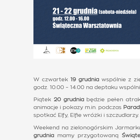
W czwartek
19 grudnia
wspólnie z zi
godz. 10.00 – 14.00 na deptaku wspóln
Piątek
20 grudnia
będzie pełen atrak
animacje i pokazy m.in. podczas
Parad
spotkać Elfy, Elfie wróżki i szczudlarzy.
Weekend na zielonogórskim Jarmarku
grudnia
mamy przygotowaną
Świąt