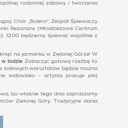
spólnej rodzinnej zabawy i tworzenia
ąpią: Chór „Bolero”, Zespół Śpiewaczy
osenki Rezonans (Młodzieżowe Centrum
dz. 12.00 będziemy śpiewać wspólnie z
aknąć na jarmarku w Zielonej Górze! W
 w lodzie
. Zobaczyć gotową rzeźbę to
czas lodowych warsztatów będzie można
ne widowisko – artysta pracuje piłą
wa, bo właśnie tego dnia zapraszamy
ńców Zielonej Góry. Tradycyjne dania