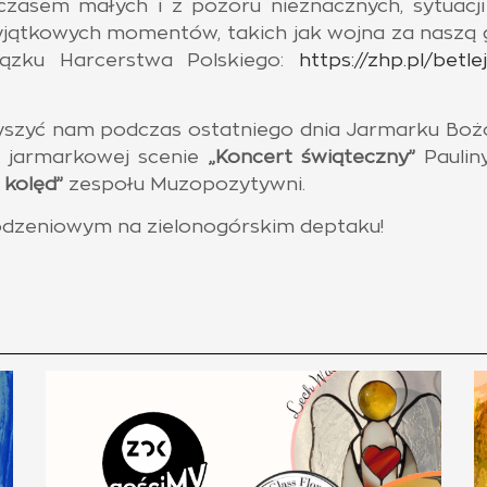
 czasem małych i z pozoru nieznacznych, sytua
yjątkowych momentów, takich jak wojna za naszą g
iązku Harcerstwa Polskiego:
https://zhp.pl/betl
zyszyć nam podczas ostatniego dnia Jarmarku Bo
a jarmarkowej scenie
„Koncert świąteczny”
Paulin
 kolęd”
zespołu Muzopozytywni.
dzeniowym na zielonogórskim deptaku!