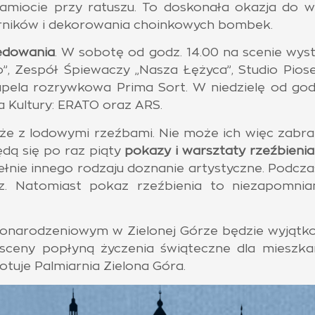
miocie przy ratuszu. To doskonała okazja do w
rników i dekorowania choinkowych bombek.
ędowania
. W sobotę od godz. 14.00 na scenie wyst
”, Zespół Śpiewaczy „Nasza Łężyca”, Studio Pi
Kapela rozrywkowa Prima Sort. W niedzielę od go
 Kultury: ERATO oraz ARS.
kże z lodowymi rzeźbami. Nie może ich więc zabr
dą się po raz piąty
pokazy i warsztaty rzeźbienia
pełnie innego rodzaju doznanie artystyczne. Pod
z. Natomiast pokaz rzeźbienia to niezapomnia
narodzeniowym w Zielonej Górze będzie wyjątko
 sceny popłyną życzenia świąteczne dla mieszka
otuje Palmiarnia Zielona Góra.