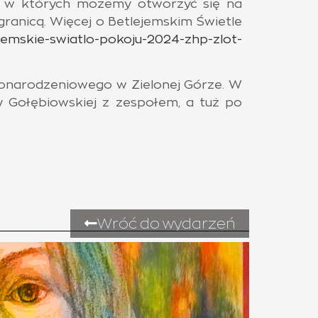
cji w których możemy otworzyć się na
ranicą. Więcej o Betlejemskim Świetle
ejemskie-swiatlo-pokoju-2024-zhp-zlot-
żonarodzeniowego w Zielonej Górze. W
y Gołębiowskiej z zespołem, a tuż po
Wróć do wydarzeń