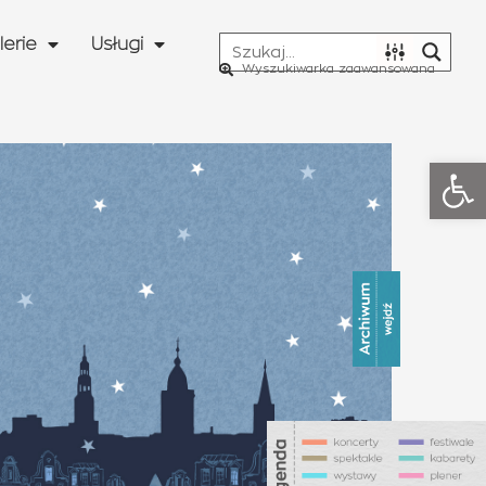
lerie
Usługi
Wyszukiwarka zaawansowana
Otwó