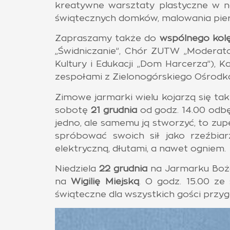
kreatywne warsztaty plastyczne w na
świątecznych domków, malowania pie
Zapraszamy także do
wspólnego kol
„Świdniczanie”, Chór ZUTW „Moderato
Kultury i Edukacji „Dom Harcerza”), 
zespołami z Zielonogórskiego Ośrodka
Zimowe jarmarki wielu kojarzą się ta
sobotę
21 grudnia
od godz. 14.00 odbę
jedno, ale samemu ją stworzyć, to zu
spróbować swoich sił jako rzeźbiar
elektryczną, dłutami, a nawet ogniem.
Niedziela
22 grudnia
na Jarmarku Bożo
na
Wigilię Miejską
. O godz. 15.00 ze
świąteczne dla wszystkich gości przyg