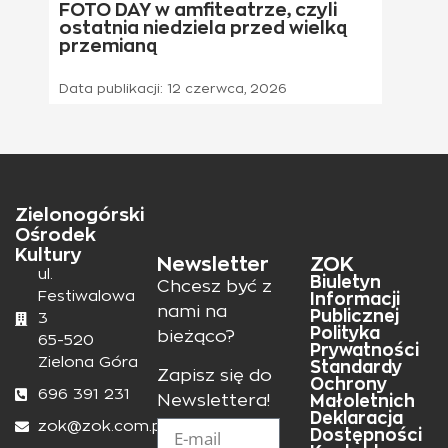
FOTO DAY w amfiteatrze, czyli
ostatnia niedziela przed wielką
przemianą
Data publikacji:
12 czerwca, 2026
Zielonogórski
Ośrodek
Kultury
Newsletter
ZOK
ul.
Biuletyn
Chcesz być z
Festiwalowa
Informacji
nami na
Publicznej
3
Polityka
bieżąco?
65-520
Prywatności
Zielona Góra
Standardy
Zapisz się do
Ochrony
696 391 231
Małoletnich
Newslettera!
Deklaracja
zok@zok.com.pl
Dostępności