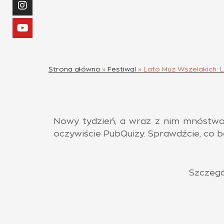
Strona główna
»
Festiwal
»
Lato Muz Wszelakich: L
Nowy tydzień, a wraz z nim mnóstwo w
oczywiście PubQuizy. Sprawdźcie, co bę
Szczegó