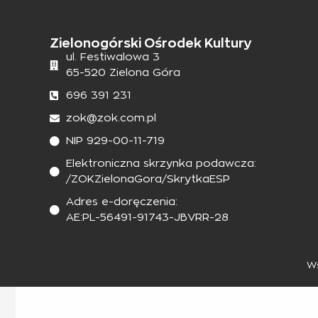
Zielonogórski Ośrodek Kultury
ul. Festiwalowa 3
65-520 Zielona Góra
696 391 231
zok@zok.com.pl
NIP 929-00-11-719
Elektroniczna skrzynka podawcza:
/ZOKZielonaGora/SkrytkaESP
Adres e-doręczenia:
AE:PL-56491-91743-JBVRR-28
Ws