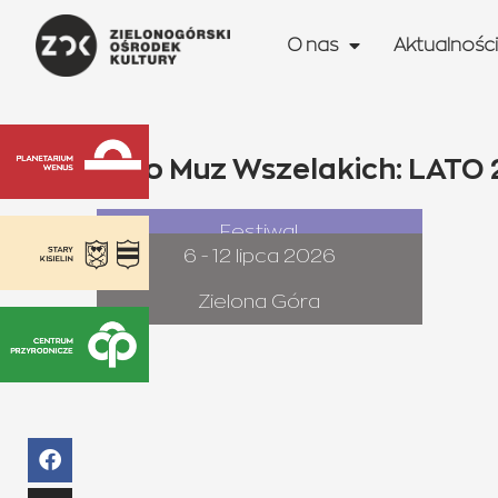
O nas
Aktualności
Lato Muz Wszelakich: LATO 2
Festiwal
6 - 12 lipca 2026
Zielona Góra