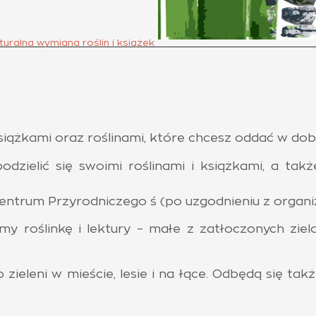
lturalna wymiana roślin i książek
książkami oraz roślinami, które chcesz oddać w dob
dzielić się swoimi roślinami i książkami, a takż
Centrum Przyrodniczego ś (po uzgodnieniu z organ
y roślinkę i lektury – małe z zatłoczonych zie
 zieleni w mieście, lesie i na łące. Odbędą się t