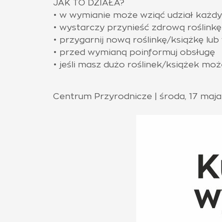
JAK TO DZIAŁA?
• w wymianie może wziąć udział każdy
• wystarczy przynieść zdrową roślinkę
• przygarnij nową roślinkę/książkę lu
• przed wymianą poinformuj obsługę
• jeśli masz dużo roślinek/książek mo
Centrum Przyrodnicze | środa, 17 maja 