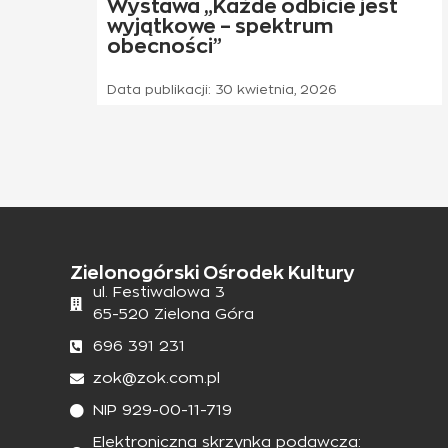
Wystawa „Każde odbicie jest
wyjątkowe – spektrum
obecności”
Data publikacji:
30 kwietnia, 2026
Zielonogórski Ośrodek Kultury
ul. Festiwalowa 3
65-520 Zielona Góra
696 391 231
zok@zok.com.pl
NIP 929-00-11-719
Elektroniczna skrzynka podawcza: