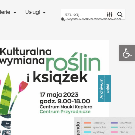
lerie
Usługi
Wyszukiwarka zaawansowana
Otwó