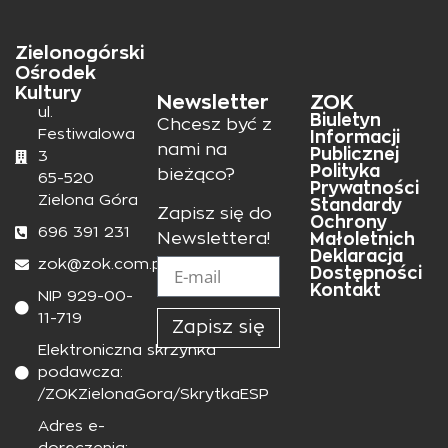
Zielonogórski
Ośrodek
Kultury
Newsletter
ZOK
ul.
Biuletyn
Chcesz być z
Festiwalowa
Informacji
nami na
Publicznej
3
Polityka
bieżąco?
65-520
Prywatności
Zielona Góra
Standardy
Zapisz się do
Ochrony
696 391 231
Małoletnich
Newslettera!
Deklaracja
zok@zok.com.pl
Dostępności
Kontakt
NIP 929-00-
11-719
Zapisz się
Elektroniczna skrzynka
podawcza:
/ZOKZielonaGora/SkrytkaESP
Adres e-