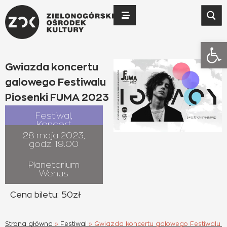
Otwó
Gwiazda koncertu
galowego Festiwalu
Piosenki FUMA 2023
Festiwal
,
Koncert
28 maja 2023,
godz. 19.00
Planetarium
Wenus
Cena biletu: 50zł
Strona główna
»
Festiwal
»
Gwiazda koncertu galowego Festiwalu