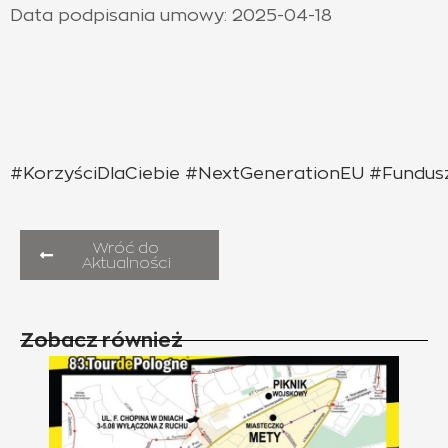
Data podpisania umowy: 2025-04-18
#KorzyściDlaCiebie
#NextGenerationEU
#Fundus
Wróć do
Aktualności
Zobacz również