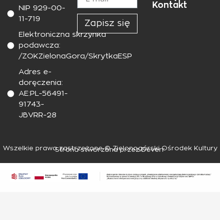
Kontakt
NIP 929-00-
11-719
Zapisz się
Elektroniczna skrzynka
podawcza:
/ZOKZielonaGora/SkrytkaESP
Adres e-
doręczenia:
AE:PL-56491-
91743-
JBVRR-28
Wszelkie prawa zastrzeżone © Zielonogórski Ośrodek Kultury
Strona stworzona przez Deverr